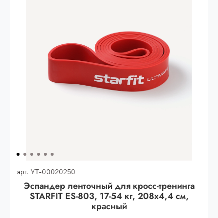
Опт 3
(33%)
- сумма всех заказов за 6 месяцев
80.000 рублей
Опт 2
(36%)
- сумма всех заказов за 6 месяцев
200.000 рублей.
Опт 1
(38%) -
сумма всех заказов за 6 месяцев -
400.000 рублей.
арт.
УТ-00020250
Эспандер ленточный для кросс-тренинга
STARFIT ES-803, 17-54 кг, 208х4,4 см,
красный