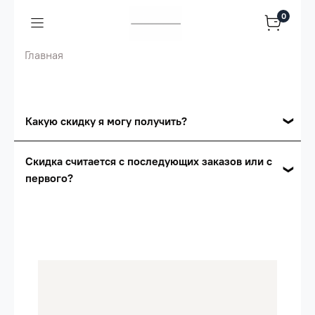
0
Главная
Какую скидку я могу получить?
Накопительные скидки
Скидка считается с последующих заказов или с
первого?
Сумма скидки зависит от стоимости вашего
заказа, общая сумма заказа считается по
Скидка считается с первого заказа и
розничной цене
автоматически активизируется в корзине вашего
заказа.
Опт 5
(25%) -
сумма всех заказов за 6 месяцев -
25.000 рублей.
Опт 4
(30%) -
сумма всех заказов за 6 месяцев -
30.000 рублей.