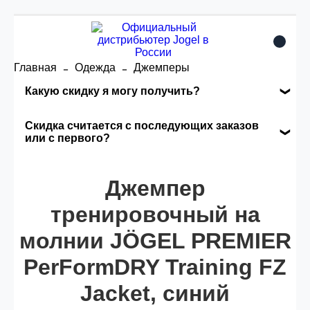
Главная
Одежда
Джемперы
Какую скидку я могу получить?
Накопительные скидки
Скидка считается с последующих заказов
или с первого?
Сумма скидки зависит от стоимости вашего
Скидка считается с первого заказа и
заказа, общая сумма заказа считается по
автоматически активизируется в корзине вашего
Джемпер
розничной цене
заказа.
тренировочный на
молнии JÖGEL PREMIER
Опт 5
(25%) -
сумма всех заказов за 6 месяцев -
25.000 рублей.
PerFormDRY Training FZ
Jacket, синий
Опт 4
(30%) -
сумма всех заказов за 6 месяцев -