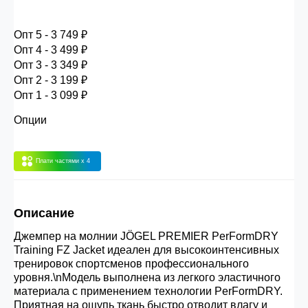
30.000 рублей.
Опт 5 - 3 749 ₽
Опт 4 - 3 499 ₽
Опт 3
(33%)
- сумма всех заказов за 6 месяцев
Опт 3 - 3 349 ₽
80.000 рублей
Опт 2 - 3 199 ₽
Опт 1 - 3 099 ₽
Опт 2
(36%)
- сумма всех заказов за 6 месяцев
Опции
200.000 рублей.
Плати частями
x 4
Опт 1
(38%) -
сумма всех заказов за 6 месяцев -
400.000 рублей.
Описание
Джемпер на молнии JÖGEL PREMIER PerFormDRY
Training FZ Jacket идеален для высокоинтенсивных
тренировок спортсменов профессионального
уровня.\nМодель выполнена из легкого эластичного
материала с применением технологии PerFormDRY.
Приятная на ощупь ткань быстро отводит влагу и