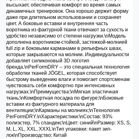
высыхает, обеспечивая комфорт во время самых
динамичных тренировок. Она хорошо держит форму
даже при длительном использовании и сохраняет
цвет. А боковые вставки и внутренняя часть
воротника из фактурной ткани отвечают за сухость и
удобство независимо от степени нагрузки.\nМодель
дополнена воротником-стойкой, застежкой-молнией
full zip и боковыми карманами в рельефных швах,
которые закрываются на молнии. Индивидуальности
добавляет силиконовый 3D логотип
бренда.\nPerFormDRY – это специальная технология
обработки тканей JÖGEL, которая способствует
быстрому выведению влаги и помогает спортсменам
чувствовать себя комфортно при интенсивных
нагрузках.\nПреимущества:\nМягкая эластичная
ткань;\nКомфортная посадка по фигуре;\nБоковые
вставки из фактурного материала для
вентиляции;\nКарманы на молниях;\nТехнология
PerFormDRY.\nХарактеристики:\nСостав: 93%
полиэстер, 7% спандекс\nЦвет: синий\nРазмер: XS, S,
M, L, XL, XXL, XXXL\nТип упаковки: пакет зип-
лок\nПроизводство: Китай