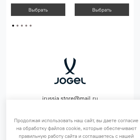
Выбрать
Выбрать
jrussia.store@mail.ru
ИНН 151603641530 ОГРН 316151300072574
Продолжая использовать наш сайт, вы даете согласие
на обработку файлов cookie, которые обеспечивают
3
правильную работу сайта и соглашаетесь с нашей