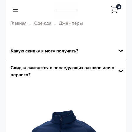
0
Главная
Одежда
Джемперы
Какую скидку я могу получить?
Накопительные скидки
Скидка считается с последующих заказов или с
первого?
Сумма скидки зависит от стоимости вашего
заказа, общая сумма заказа считается по
Скидка считается с первого заказа и
розничной цене
автоматически активизируется в корзине вашего
заказа.
Опт 5
(25%) -
сумма всех заказов за 6 месяцев -
25.000 рублей.
Опт 4
(30%) -
сумма всех заказов за 6 месяцев -
30.000 рублей.