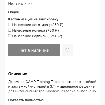
Нет в наличии
Опции
Кастомизация на экипировку
Нанесение логотипа
(+
250 ₽
)
Нанесение номера
(+
60 ₽
)
Нанесение надписи
(+
250 ₽
)
Нет в наличии
Описание
Джемпер CAMP Training Top с воротником-стойкой
и застежкой-молнией в 3/4 – идеальное решение
для интенсивных тренировок. Изделие выполнено
из легкой и мягкой на ощупь ткани. Техника
Показать полностью
плетения материала позволяет добиться