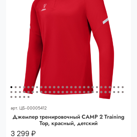
Опт 3
(33%)
- сумма всех заказов за 6 месяцев
80.000 рублей
Опт 2
(36%)
- сумма всех заказов за 6 месяцев
200.000 рублей.
Опт 1
(38%) -
сумма всех заказов за 6 месяцев -
400.000 рублей.
арт.
ЦБ-00005412
Джемпер тренировочный CAMP 2 Training
Top, красный, детский
3 299 ₽