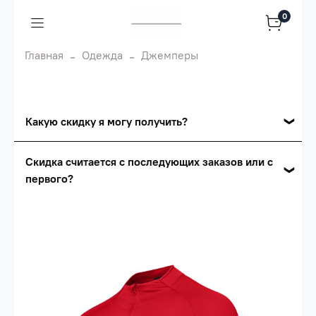
0
Главная
Одежда
Джемперы
Какую скидку я могу получить?
Накопительные скидки
Скидка считается с последующих заказов или с
первого?
Сумма скидки зависит от стоимости вашего
заказа, общая сумма заказа считается по
Скидка считается с первого заказа и
розничной цене
автоматически активизируется в корзине вашего
заказа.
Опт 5
(25%) -
сумма всех заказов за 6 месяцев -
25.000 рублей.
Опт 4
(30%) -
сумма всех заказов за 6 месяцев -
30.000 рублей.