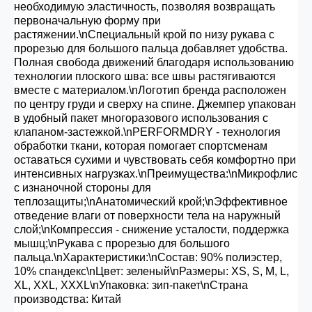
необходимую эластичность, позволяя возвращать
первоначальную форму при
растяжении.\nСпециальный крой по низу рукава с
прорезью для большого пальца добавляет удобства.
Полная свобода движений благодаря использованию
технологии плоского шва: все швы растягиваются
вместе с материалом.\nЛоготип бренда расположен
по центру груди и сверху на спине. Джемпер упакован
в удобный пакет многоразового использования с
клапаном-застежкой.\nPERFORMDRY - технология
обработки ткани, которая помогает спортсменам
оставаться сухими и чувствовать себя комфортно при
интенсивных нагрузках.\nПреимущества:\nМикрофлис
с изнаночной стороны для
теплозащиты;\nАнатомический крой;\nЭффективное
отведение влаги от поверхности тела на наружный
слой;\nКомпрессия - снижение усталости, поддержка
мышц;\nРукава с прорезью для большого
пальца.\nХарактеристики:\nСостав: 90% полиэстер,
10% спандекс\nЦвет: зеленый\nРазмеры: XS, S, M, L,
XL, XXL, XXXL\nУпаковка: зип-пакет\nСтрана
производства: Китай