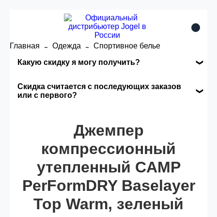
Главная
Одежда
Спортивное белье
Какую скидку я могу получить?
Накопительные скидки
Скидка считается с последующих заказов
или с первого?
Сумма скидки зависит от стоимости вашего
Скидка считается с первого заказа и
заказа, общая сумма заказа считается по
автоматически активизируется в корзине вашего
Джемпер
розничной цене
заказа.
компрессионный
утепленный CAMP
Опт 5
(25%) -
сумма всех заказов за 6 месяцев -
25.000 рублей.
PerFormDRY Baselayer
Top Warm, зеленый
Опт 4
(30%) -
сумма всех заказов за 6 месяцев -