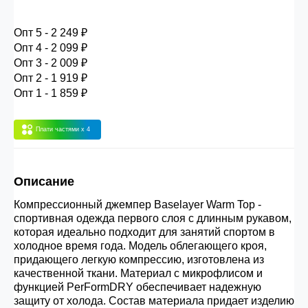
30.000 рублей.
Опт 5 - 2 249 ₽
Опт 4 - 2 099 ₽
Опт 3
(33%)
- сумма всех заказов за 6 месяцев
Опт 3 - 2 009 ₽
80.000 рублей
Опт 2 - 1 919 ₽
Опт 1 - 1 859 ₽
Опт 2
(36%)
- сумма всех заказов за 6 месяцев
Плати частями
x 4
200.000 рублей.
Опт 1
(38%) -
сумма всех заказов за 6 месяцев -
Описание
400.000 рублей.
Компрессионный джемпер Baselayer Warm Top -
спортивная одежда первого слоя с длинным рукавом,
которая идеально подходит для занятий спортом в
холодное время года. Модель облегающего кроя,
придающего легкую компрессию, изготовлена из
качественной ткани. Материал с микрофлисом и
функцией PerFormDRY обеспечивает надежную
защиту от холода. Состав материала придает изделию