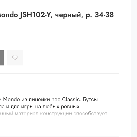
 рублей.
ondo JSH102-Y, черный, р. 34-38
ей
й.
ей.
 Mondo из линейки neo.Classic. Бутсы
ла и для игры на любых ровных
нный материал конструкции способствует
 комфортности бутс. Анатомическая колодка
ого положения стопы. Носочная часть усилена
ой. Мягкая стелька из материала ЭВА