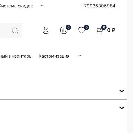
Система скидок
+79936306984
0
0
0
0 ₽
ный инвентарь
Кастомизация
ся по розничной цене
е вашего заказа.
ей.