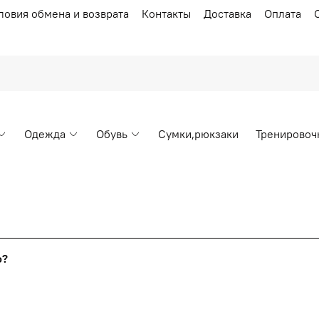
ловия обмена и возврата
Контакты
Доставка
Оплата
Одежда
Обувь
Сумки,рюкзаки
Тренировоч
Накопительные скидки
го?
т от стоимости вашего заказа, общая сумма заказа считает
я с первого заказа и автоматически активизируется в корзин
пт 5
(25%) -
сумма всех заказов за 6 месяцев - 25.000 рубл