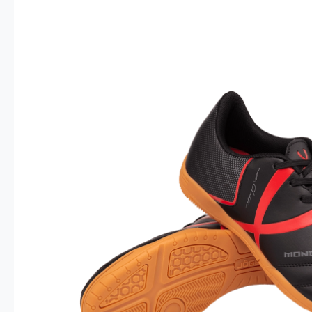
Опт 4
(30%)
О
Оп