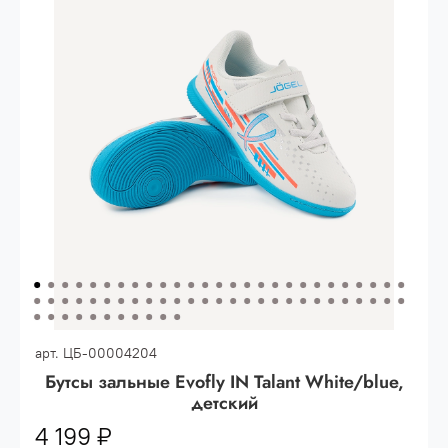
Опт 3
(33%)
- сумма всех заказов за 6 месяцев
80.000 рублей
Опт 2
(36%)
- сумма всех заказов за 6 месяцев
200.000 рублей.
Опт 1
(38%) -
сумма всех заказов за 6 месяцев -
400.000 рублей.
арт.
ЦБ-00004204
Бутсы зальные Evofly IN Talant White/blue,
детский
4 199 ₽