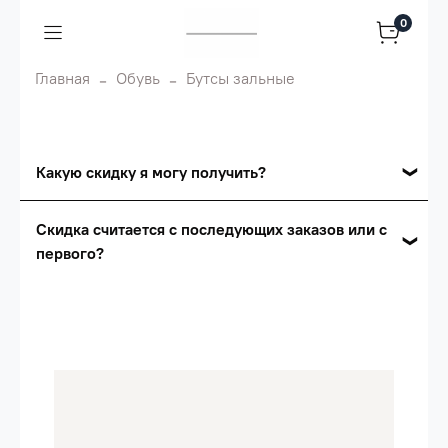
0
Главная
Обувь
Бутсы зальные
Какую скидку я могу получить?
Накопительные скидки
Скидка считается с последующих заказов или с
первого?
Сумма скидки зависит от стоимости вашего
заказа, общая сумма заказа считается по
Скидка считается с первого заказа и
розничной цене
автоматически активизируется в корзине вашего
заказа.
Опт 5
(25%) -
сумма всех заказов за 6 месяцев -
25.000 рублей.
Опт 4
(30%) -
сумма всех заказов за 6 месяцев -
30.000 рублей.