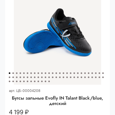
Опт 3
(33%)
- сумма всех заказов за 6 месяцев
80.000 рублей
Опт 2
(36%)
- сумма всех заказов за 6 месяцев
200.000 рублей.
Опт 1
(38%) -
сумма всех заказов за 6 месяцев -
400.000 рублей.
арт.
ЦБ-00004208
Бутсы зальные Evofly IN Talant Black/blue,
детский
4 199 ₽