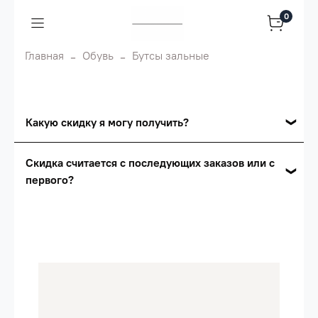
0
Главная
Обувь
Бутсы зальные
Какую скидку я могу получить?
Накопительные скидки
Скидка считается с последующих заказов или с
первого?
Сумма скидки зависит от стоимости вашего
заказа, общая сумма заказа считается по
Скидка считается с первого заказа и
розничной цене
автоматически активизируется в корзине вашего
заказа.
Опт 5
(25%) -
сумма всех заказов за 6 месяцев -
25.000 рублей.
Опт 4
(30%) -
сумма всех заказов за 6 месяцев -
30.000 рублей.