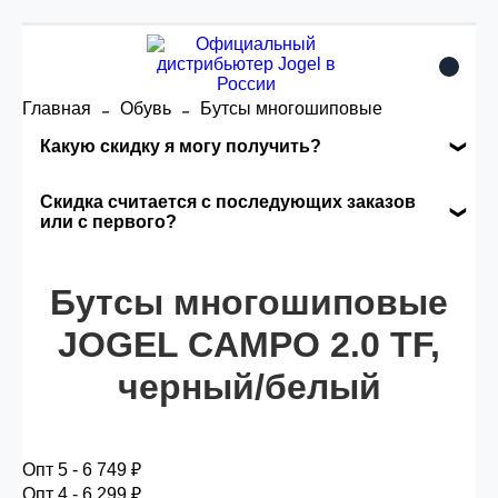
Главная
Обувь
Бутсы многошиповые
Какую скидку я могу получить?
Накопительные скидки
Скидка считается с последующих заказов
или с первого?
Сумма скидки зависит от стоимости вашего
Скидка считается с первого заказа и
заказа, общая сумма заказа считается по
автоматически активизируется в корзине вашего
Бутсы многошиповые
розничной цене
заказа.
JOGEL CAMPO 2.0 TF,
черный/белый
Опт 5
(25%) -
сумма всех заказов за 6 месяцев -
25.000 рублей.
Опт 5 - 6 749 ₽
Опт 4
(30%) -
сумма всех заказов за 6 месяцев -
Опт 4 - 6 299 ₽