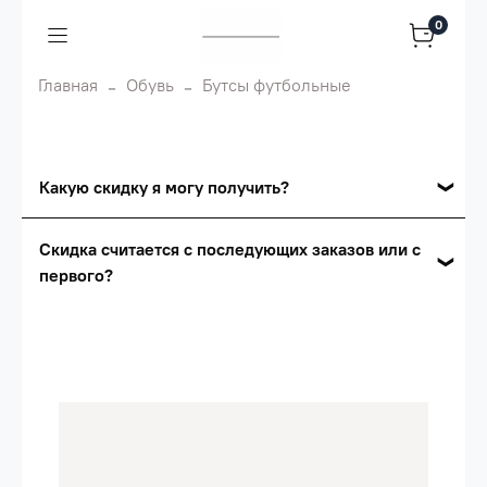
0
Главная
Обувь
Бутсы футбольные
Какую скидку я могу получить?
Накопительные скидки
Скидка считается с последующих заказов или с
первого?
Сумма скидки зависит от стоимости вашего
заказа, общая сумма заказа считается по
Скидка считается с первого заказа и
розничной цене
автоматически активизируется в корзине вашего
заказа.
Опт 5
(25%) -
сумма всех заказов за 6 месяцев -
25.000 рублей.
Опт 4
(30%) -
сумма всех заказов за 6 месяцев -
30.000 рублей.