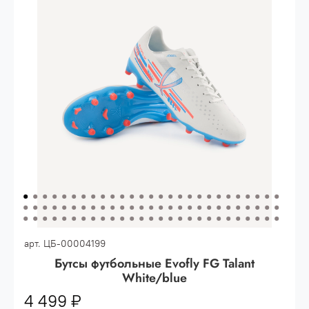
Опт 3
(33%)
- сумма всех заказов за 6 месяцев
80.000 рублей
Опт 2
(36%)
- сумма всех заказов за 6 месяцев
200.000 рублей.
Опт 1
(38%) -
сумма всех заказов за 6 месяцев -
400.000 рублей.
арт.
ЦБ-00004199
Бутсы футбольные Evofly FG Talant
White/blue
4 499 ₽