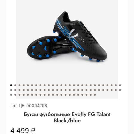
Опт 3
(33%)
- сумма всех заказов за 6 месяцев
80.000 рублей
Опт 2
(36%)
- сумма всех заказов за 6 месяцев
200.000 рублей.
Опт 1
(38%) -
сумма всех заказов за 6 месяцев -
400.000 рублей.
арт.
ЦБ-00004203
Бутсы футбольные Evofly FG Talant
Black/blue
4 499 ₽