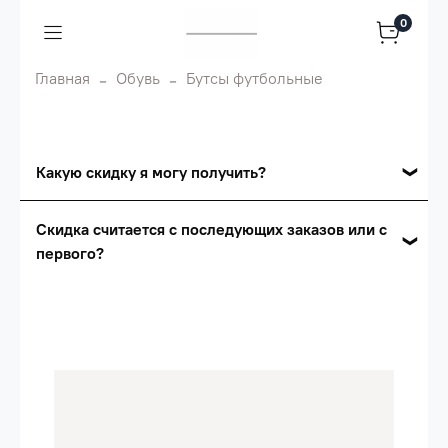
0
Главная
Обувь
Бутсы футбольные
Какую скидку я могу получить?
Накопительные скидки
Скидка считается с последующих заказов или с
первого?
Сумма скидки зависит от стоимости вашего
заказа, общая сумма заказа считается по
Скидка считается с первого заказа и
розничной цене
автоматически активизируется в корзине вашего
заказа.
Опт 5
(25%) -
сумма всех заказов за 6 месяцев -
25.000 рублей.
Опт 4
(30%) -
сумма всех заказов за 6 месяцев -
30.000 рублей.