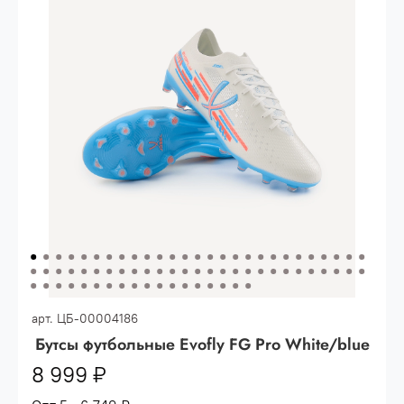
Опт 3
(33%)
- сумма всех заказов за 6 месяцев
80.000 рублей
Опт 2
(36%)
- сумма всех заказов за 6 месяцев
200.000 рублей.
Опт 1
(38%) -
сумма всех заказов за 6 месяцев -
400.000 рублей.
арт.
ЦБ-00004186
Бутсы футбольные Evofly FG Pro White/blue
8 999 ₽