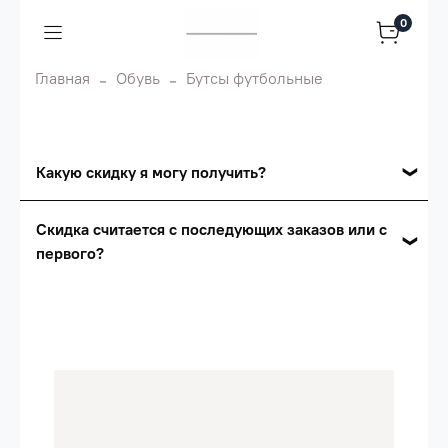
0
Главная
Обувь
Бутсы футбольные
Какую скидку я могу получить?
Накопительные скидки
Скидка считается с последующих заказов или с
первого?
Сумма скидки зависит от стоимости вашего
заказа, общая сумма заказа считается по
Скидка считается с первого заказа и
розничной цене
автоматически активизируется в корзине вашего
заказа.
Опт 5
(25%) -
сумма всех заказов за 6 месяцев -
25.000 рублей.
Опт 4
(30%) -
сумма всех заказов за 6 месяцев -
30.000 рублей.