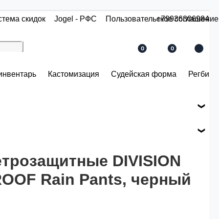
стема скидок
Jogel - РФС
Пользовательское соглашение
+79936306984
0
0
инвентарь
Кастомизация
Судейская форма
Регби
е вашего заказа.
ся по розничной цене
трозащитные DIVISION
OOF Rain Pants, черный
й.