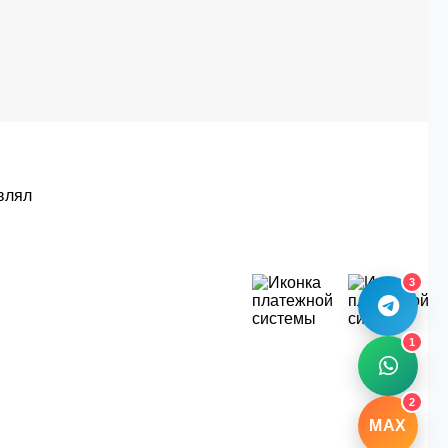
влял
3
1
2
MAX