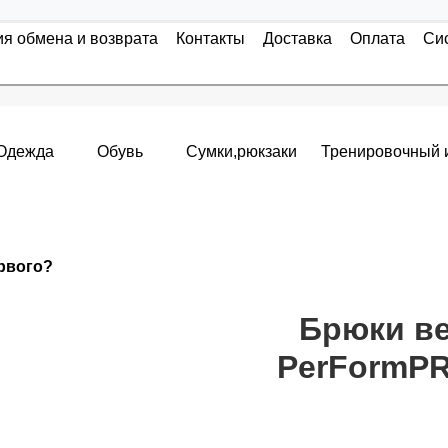
ия обмена и возврата
Контакты
Доставка
Оплата
Си
Одежда
Обувь
Сумки,рюкзаки
Тренировочный 
Накопительные скидки
ервого?
я с первого заказа и автоматически активизируется в корзин
т от стоимости вашего заказа, общая сумма заказа считает
Брюки ве
PerFormPR
пт 5
(25%) -
сумма всех заказов за 6 месяцев - 25.000 рубле