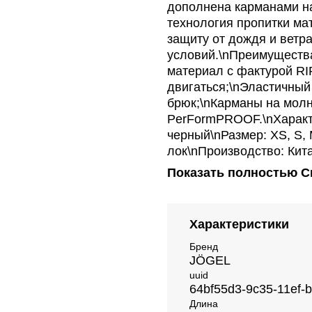
дополнена карманами н
технология пропитки ма
защиту от дождя и ветр
условий.\nПреимуществ
материал с фактурой R
двигаться;\nЭластичный
брюк;\nКарманы на молн
PerFormPROOF.\nХаракте
черный\nРазмер: XS, S, 
лок\nПроизводство: Кит
Показать полностью
С
Характеристики
Бренд
JÖGEL
uuid
64bf55d3-9c35-11ef-
Длина