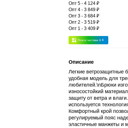
 -
сумма всех заказов за 6 месяцев - 30.000
Опт 5 - 4 124 ₽
Опт 4 - 3 849 ₽
Опт 3 - 3 684 ₽
Опт 3
(33%)
- сумма всех заказов за 6 месяцев 80.000 рубле
Опт 2 - 3 519 ₽
Опт 1 - 3 409 ₽
пт 2
(36%)
- сумма всех заказов за 6 месяцев 200.000 рубле
x 4
Плати частями
т 1
(38%) -
сумма всех заказов за 6 месяцев - 400.000 рубл
Описание
Легкие ветрозащитные б
удобная модель для тр
любителей.\nБрюки изго
износостойкий материал
защиту от ветра и влаг
используется технолог
Комфортный крой позвол
регулируемый пояс наде
эластичные манжеты и м