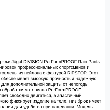
 рублей.
й
й.
ей.
рюки Jögel DIVISION PerFormPROOF Rain Pants –
енировок профессиональных спортсменов и
товлены из нейлона с фактурой RIPSTOP. Этот
 обеспечивает высокую прочность и надежную
и. Для дополнительной защиты от непогоды
ия обработки материала PerFormPROOF.
яет свободно двигаться, а эластичный
жно фиксирует изделие на теле. Низ брюк имеет
олнии для удобства при надевании. Модель