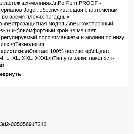
а застежках-молниях.\nPerFormPROOF -
териалов Jögel, обеспечивающая спортсменам
а во время плохих погодных
а:\nВетрозащитная модель;\nВысокопрочный
IPSTOP;\nКомфортный крой не мешает
 регулируемый пояс;\nМанжеты и молнии по низу
иях;\nТехнология
ристики:\nСостав: 100% полиэстер\nЦвет:
M, L, XL, XXL, XXXL\nТип упаковки: пакет зип-
ай
вернуть
b3d2-005056917242