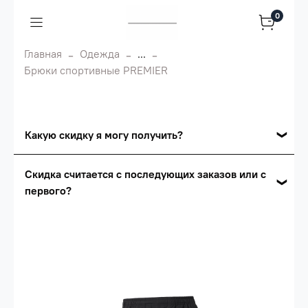
0
Главная
Одежда
...
Брюки спортивные PREMIER
Какую скидку я могу получить?
Накопительные скидки
Скидка считается с последующих заказов или с
первого?
Сумма скидки зависит от стоимости вашего
заказа, общая сумма заказа считается по
Скидка считается с первого заказа и
розничной цене
автоматически активизируется в корзине вашего
заказа.
Опт 5
(25%) -
сумма всех заказов за 6 месяцев -
25.000 рублей.
Опт 4
(30%) -
сумма всех заказов за 6 месяцев -