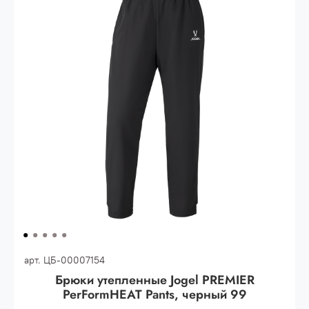
30.000 рублей.
Опт 3
(33%)
- сумма всех заказов за 6 месяцев
80.000 рублей
Опт 2
(36%)
- сумма всех заказов за 6 месяцев
200.000 рублей.
Опт 1
(38%) -
сумма всех заказов за 6 месяцев -
400.000 рублей.
арт.
ЦБ-00007154
Брюки утепленные Jogel PREMIER
PerFormHEAT Pants, черный 99