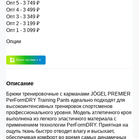
Опт 5 - 3 749 ₽
30.000 рублей.
Опт 4 - 3 499 ₽
Опт 3 - 3 349 ₽
Опт 2 - 3 199 ₽
Опт 3
(33%)
- сумма всех заказов за 6 месяцев
Опт 1 - 3 099 ₽
80.000 рублей
Опции
Опт 2
(36%)
- сумма всех заказов за 6 месяцев
200.000 рублей.
Плати частями
x 4
Опт 1
(38%) -
сумма всех заказов за 6 месяцев -
Описание
400.000 рублей.
Брюки тренировочные с карманами JÖGEL PREMIER
PerFormDRY Training Pants идеально подходят для
высокоинтенсивных тренировок спортсменов
профессионального уровня. Модель атлетичного кроя
выполнена из легкого эластичного материала с
применением технологии PerFormDRY. Приятная на
ощупь ткань быстро отводит влагу и высыхает,
обеспечивая комфорт во время самых динамичных