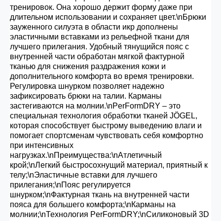
тренировок. Она хорошо держит форму даже при
длительном использовании и сохраняет цвет.\nБрюки
зауженного силуэта в области икр дополнены
эластичными вставками из рельефной ткани для
лучшего прилегания. Удобный тянущийся пояс с
внутренней части обработан мягкой фактурной
тканью для снижения раздражения кожи и
дополнительного комфорта во время тренировки.
Регулировка шнурком позволяет надежно
зафиксировать брюки на талии. Карманы
застегиваются на молнии.\nPerFormDRY – это
специальная технология обработки тканей JÖGEL,
которая способствует быстрому выведению влаги и
помогает спортсменам чувствовать себя комфортно
при интенсивных
нагрузках.\nПреимущества:\nАтлетичный
крой;\nЛегкий быстросохнущий материал, приятный к
телу;\nЭластичные вставки для лучшего
прилегания;\nПояс регулируется
шнурком;\nФактурная ткань на внутренней части
пояса для большего комфорта;\nКарманы на
молнии;\nТехнология PerFormDRY;\nСиликоновый 3D