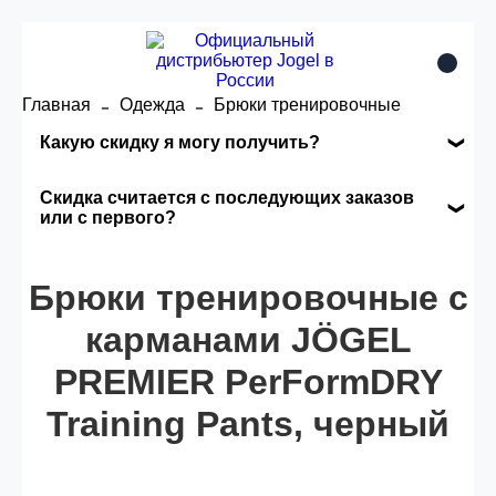
Главная
Одежда
Брюки тренировочные
Какую скидку я могу получить?
Накопительные скидки
Скидка считается с последующих заказов
или с первого?
Сумма скидки зависит от стоимости вашего
Скидка считается с первого заказа и
заказа, общая сумма заказа считается по
Брюки тренировочные с
автоматически активизируется в корзине вашего
розничной цене
заказа.
карманами JÖGEL
PREMIER PerFormDRY
Опт 5
(25%) -
сумма всех заказов за 6 месяцев -
25.000 рублей.
Training Pants, черный
Опт 4
(30%) -
сумма всех заказов за 6 месяцев -