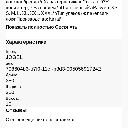
логотип бренда.\nХарактеристики:\nСостав: 93%
полиэстер, 7% спандекс\nЦвет: черный\nРазмер: XS,
S, M, L, XL, XXL, XXXL\nТип упаковки: пакет зип-
лок\nПроизводство: Китай
Показать полностью
Свернуть
Характеристики
Бренд
JÖGEL
uuid
798604b3-b7f0-11ef-b3d3-005056917242
Длина
380
Ширина
300
Высота
10
Отзывы
Отзывов еще никто не оставлял