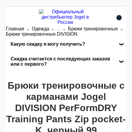
Главная
Одежда
Брюки тренировочные
...
Брюки тренировочные DIVISION
Какую скидку я могу получить?
Накопительные скидки
Скидка считается с последующих заказов
или с первого?
Сумма скидки зависит от стоимости вашего
Скидка считается с первого заказа и
заказа, общая сумма заказа считается по
Брюки тренировочные с
автоматически активизируется в корзине вашего
розничной цене
заказа.
карманами Jogel
DIVISION PerFormDRY
Опт 5
(25%) -
сумма всех заказов за 6 месяцев -
25.000 рублей.
Training Pants Zip pocket-
K, черный 99