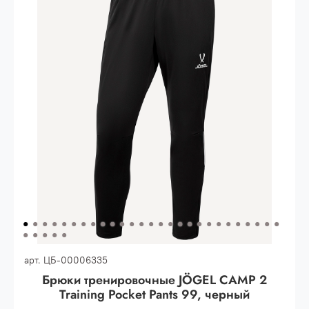
30.000 рублей.
Опт 3
(33%)
- сумма всех заказов за 6 месяцев
80.000 рублей
Опт 2
(36%)
- сумма всех заказов за 6 месяцев
200.000 рублей.
Опт 1
(38%) -
сумма всех заказов за 6 месяцев -
400.000 рублей.
арт.
ЦБ-00006335
Брюки тренировочные JÖGEL CAMP 2
Training Pocket Pants 99, черный