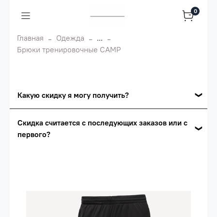
0
Главная
Одежда
...
Брюки тренировочные CAMP
Какую скидку я могу получить?
Накопительные скидки
Скидка считается с последующих заказов или с
первого?
Сумма скидки зависит от стоимости вашего
заказа, общая сумма заказа считается по
Скидка считается с первого заказа и
розничной цене
автоматически активизируется в корзине вашего
заказа.
Опт 5
(25%) -
сумма всех заказов за 6 месяцев -
25.000 рублей.
Опт 4
(30%) -
сумма всех заказов за 6 месяцев -