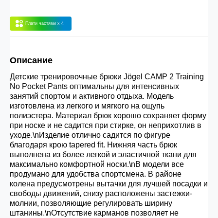
30.000 рублей.
Плати частями
x 4
Опт 3
(33%)
- сумма всех заказов за 6 месяцев
80.000 рублей
Описание
Детские тренировочные брюки Jögel CAMP 2 Training
Опт 2
(36%)
- сумма всех заказов за 6 месяцев
No Pocket Pants оптимальны для интенсивных
200.000 рублей.
занятий спортом и активного отдыха. Модель
изготовлена из легкого и мягкого на ощупь
полиэстера. Материал брюк хорошо сохраняет форму
при носке и не садится при стирке, он неприхотлив в
Опт 1
(38%) -
сумма всех заказов за 6 месяцев -
уходе.\nИзделие отлично садится по фигуре
400.000 рублей.
благодаря крою tapered fit. Нижняя часть брюк
выполнена из более легкой и эластичной ткани для
максимально комфортной носки.\nВ модели все
продумано для удобства спортсмена. В районе
колена предусмотрены вытачки для лучшей посадки и
свободы движений, снизу расположены застежки-
молнии, позволяющие регулировать ширину
штанины.\nОтсутствие карманов позволяет не