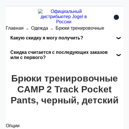
Главная
Одежда
Брюки тренировочные
Какую скидку я могу получить?
Накопительные скидки
Скидка считается с последующих заказов
или с первого?
Сумма скидки зависит от стоимости вашего
Скидка считается с первого заказа и
заказа, общая сумма заказа считается по
Брюки тренировочные
автоматически активизируется в корзине вашего
розничной цене
заказа.
CAMP 2 Track Pocket
Pants, черный, детский
Опт 5
(25%) -
сумма всех заказов за 6 месяцев -
25.000 рублей.
Опции
Опт 4
(30%) -
сумма всех заказов за 6 месяцев -