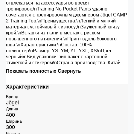
отвлекаться на аксессуары во время
тренировок.\nTraining No Pocket Pants удачно
сочетаются с тренировочным джемпером Jögel CAMP
2 Training Top.\nПреимущества:\nЛегкий и мягкий
материал, устойчивый к износу;\nЗауженный книзу
крой;\nВставки из ткани в местах с риском
повышенного натяжения;\nПринт вдоль бокового
шва.\nХарактеристики:\nСостав: 100%
полиэстер\nРазмер: YS, YM, YL, YXL, XS\nЦвет:
черный\nВид упаковки: зип пакет с картонной
этикеткой и стикером\nСтрана производства: Китай
Показать полностью
Свернуть
Характеристики
Бренд
Jögel
Длина
400
Ширина
300
Высота