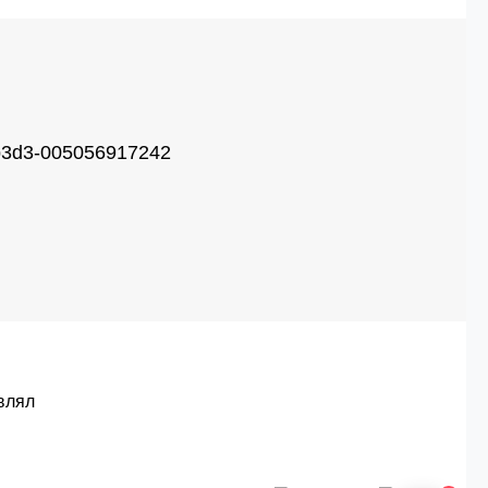
b3d3-005056917242
влял