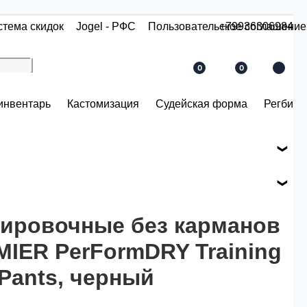
стема скидок
Jogel - РФС
Пользовательское соглашение
+79936306984
0
0
инвентарь
Кастомизация
Судейская форма
Регби
е вашего заказа.
ся по розничной цене
ировочные без карманов
IER PerFormDRY Training
й.
Pants, черный