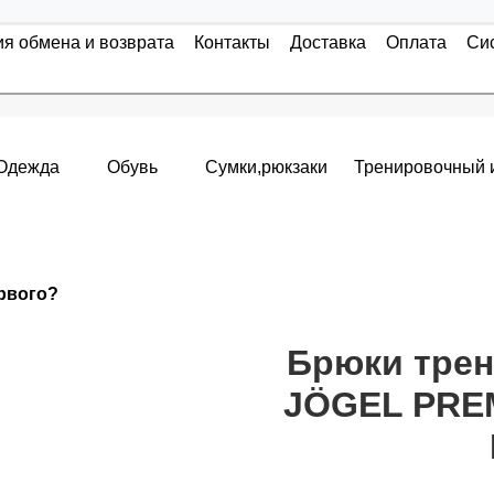
ия обмена и возврата
Контакты
Доставка
Оплата
Си
Одежда
Обувь
Сумки,рюкзаки
Тренировочный 
Накопительные скидки
ервого?
я с первого заказа и автоматически активизируется в корзин
т от стоимости вашего заказа, общая сумма заказа считает
Брюки трен
JÖGEL PREM
пт 5
(25%) -
сумма всех заказов за 6 месяцев - 25.000 рубле