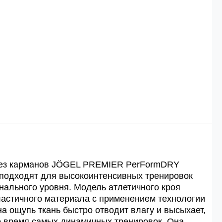
 рублей.
й
й.
ей.
без карманов JÖGEL PREMIER PerFormDRY
о подходят для высокоинтенсивных тренировок
ального уровня. Модель атлетичного кроя
ластичного материала с применением технологии
а ощупь ткань быстро отводит влагу и высыхает,
о время самых динамичных тренировок. Она