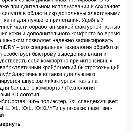
аже при длительном использовании и сохраняет
о силуэта в области икр дополнены эластичными
 ткани для лучшего прилегания. Удобный
енней части обработан мягкой фактурной тканью
ния кожи и дополнительного комфорта во время
а шнурком позволяет надежно зафиксировать
rmDRY – это специальная технология обработки
способствует быстрому выведению влаги и
увствовать себя комфортно при интенсивных
ва:\nАтлетичный крой;\nЛегкий быстросохнущий
елу;\nЭластичные вставки для лучшего
лируется шнурком;\nФактурная ткань на
 для большего комфорта;\nТехнология
вый 3D логотип
и:\nСостав: 93% полиэстер, 7% спандекс\nЦвет:
M, L, XL, XXL, XXXL\nТип упаковки: пакет зип-
ай
вернуть