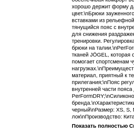
хорошо держит форму д
цвет.\nБрюки зауженног
вставками из рельефной
тянущийся пояс с внутр
для снижения раздраже
тренировки. Регулировк
брюки на талии.\nPerFo
тканей JÖGEL, которая 
помогает спортсменам ч
нагрузках.\nПреимущест
материал, приятный к т
прилегания;\nПояс регу
внутренней части пояса
PerFormDRY;\nСиликоно
бренда.\nХарактеристик
черный\nРазмер: XS, S, 
лок\nПроизводство: Кит
Показать полностью
С