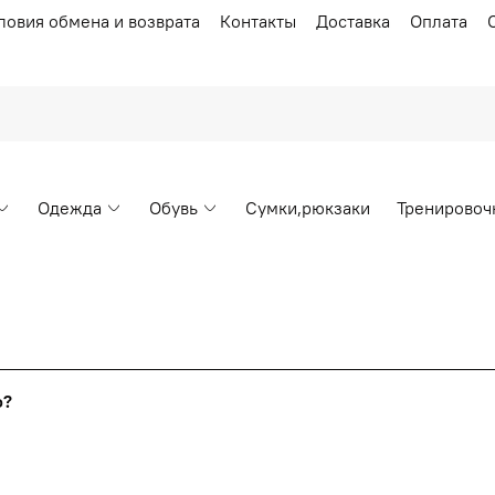
ловия обмена и возврата
Контакты
Доставка
Оплата
Одежда
Обувь
Сумки,рюкзаки
Тренировоч
Накопительные скидки
го?
т от стоимости вашего заказа, общая сумма заказа считает
я с первого заказа и автоматически активизируется в корзин
пт 5
(25%) -
сумма всех заказов за 6 месяцев - 25.000 рубл