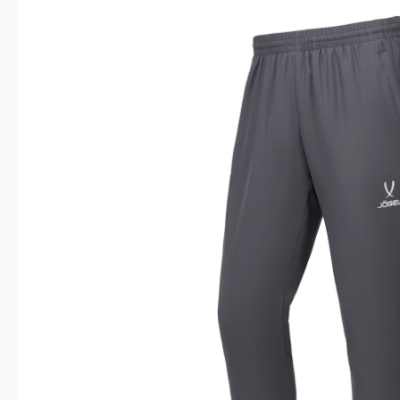
Опт 4
(30%)
О
Оп