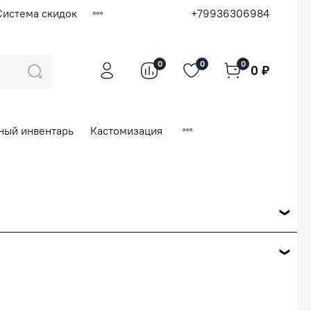
Система скидок
+79936306984
0
0
0
0 ₽
ный инвентарь
Кастомизация
ся по розничной цене
е вашего заказа.
ей.