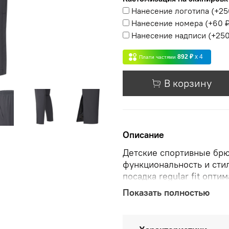
Нанесение логотипа
(+
25
Нанесение номера
(+
60 
Нанесение надписи
(+
250
892 ₽
x 4
Плати частями
В корзину
Описание
Детские спортивные брюк
функциональность и сти
посадка regular fit опт
погоду, так и для повсе
Показать полностью
и тактильно приятного м
боковых швах располож
легкостью изменить сте