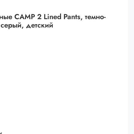
 рублей.
ые CAMP 2 Lined Pants, темно-
ей
серый, детский
й.
ей.
у