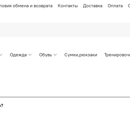
ловия обмена и возврата
Контакты
Доставка
Оплата
Одежда
Обувь
Сумки,рюкзаки
Тренировоч
Накопительные скидки
го?
т от стоимости вашего заказа, общая сумма заказа считает
я с первого заказа и автоматически активизируется в корзин
пт 5
(25%) -
сумма всех заказов за 6 месяцев - 25.000 рубл