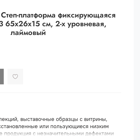
 рублей.
Степ-платформа фиксирующаяся
ей
3 65х26х15 см, 2-х уровневая,
лаймовый
й.
ей.
ллекций, выставочные образцы с витрины,
осстановленные или пользующиеся низким
же продукция с незначительными дефектами