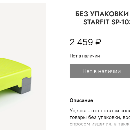
 -
сумма всех заказов за 6 месяцев - 30.000
БЕЗ УПАКОВКИ 
Опт 3
(33%)
- сумма всех заказов за 6 месяцев 80.000 рубл
STARFIT SP-10
пт 2
(36%)
- сумма всех заказов за 6 месяцев 200.000 рубле
2 459 ₽
т 1
(38%) -
сумма всех заказов за 6 месяцев - 400.000 рубл
Нет в наличии
Нет в наличии
Описание
Уценка - это остатки ко
товары без упаковки, в
спросом изделия, а так