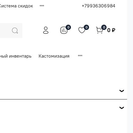
Система скидок
+79936306984
0
0
0
0 ₽
ный инвентарь
Кастомизация
ся по розничной цене
е вашего заказа.
ей.