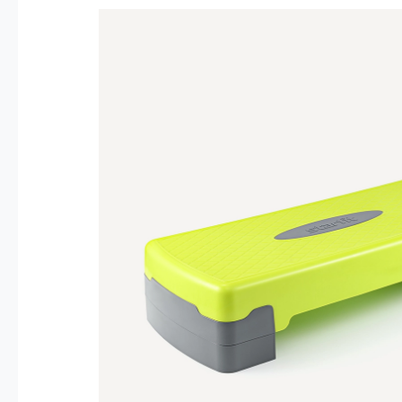
Опт 4
(30%)
О
Оп