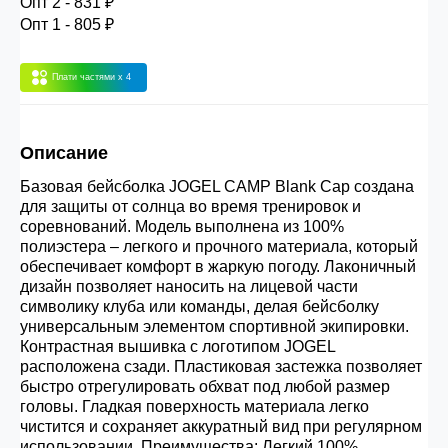
Опт 2 - 831 ₽
30.000 рублей.
Опт 1 - 805 ₽
Плати частями
x 4
Опт 3
(33%)
- сумма всех заказов за 6 месяцев
80.000 рублей
Описание
Опт 2
(36%)
- сумма всех заказов за 6 месяцев
Базовая бейсболка JOGEL CAMP Blank Cap создана
200.000 рублей.
для защиты от солнца во время тренировок и
соревнований. Модель выполнена из 100%
полиэстера – легкого и прочного материала, который
Опт 1
(38%) -
сумма всех заказов за 6 месяцев -
обеспечивает комфорт в жаркую погоду. Лаконичный
400.000 рублей.
дизайн позволяет наносить на лицевой части
символику клуба или команды, делая бейсболку
универсальным элементом спортивной экипировки.
Контрастная вышивка с логотипом JOGEL
расположена сзади. Пластиковая застежка позволяет
быстро отрегулировать обхват под любой размер
головы. Гладкая поверхность материала легко
чистится и сохраняет аккуратный вид при регулярном
использовании. Преимущества: Легкий 100%