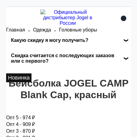
Главная
Одежда
Головные уборы
Какую скидку я могу получить?
Накопительные скидки
Скидка считается с последующих заказов
или с первого?
Сумма скидки зависит от стоимости вашего
Скидка считается с первого заказа и
Новинка
заказа, общая сумма заказа считается по
Бейсболка JOGEL CAMP
автоматически активизируется в корзине вашего
розничной цене
заказа.
Blank Cap, красный
Опт 5
(25%) -
сумма всех заказов за 6 месяцев -
25.000 рублей.
Опт 5 - 974 ₽
Опт 4 - 909 ₽
Опт 3 - 870 ₽
Опт 4
(30%) -
сумма всех заказов за 6 месяцев -