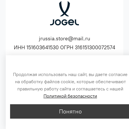
jrussia.store@mail.ru
ИНН 151603641530 ОГРН 316151300072574
Продолжая использовать наш сайт, вы даете согласие
Сайт создан специально по заказу, для оптовых продаж бренда Jogel
на обработку файлов cookie, которые обеспечивают
3
Цены, указанные на сайте, не являются публичной офертой.
правильную работу сайта и соглашаетесь с нашей
© 2016-2026
Политикой безопасности
1
Понятно
2
MAX