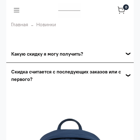
0
Главная
Новинки
Какую скидку я могу получить?
Накопительные скидки
Скидка считается с последующих заказов или с
первого?
Сумма скидки зависит от стоимости вашего
заказа, общая сумма заказа считается по
Скидка считается с первого заказа и
розничной цене
автоматически активизируется в корзине вашего
заказа.
Опт 5
(25%) -
сумма всех заказов за 6 месяцев -
25.000 рублей.
Опт 4
(30%) -
сумма всех заказов за 6 месяцев -
30.000 рублей.