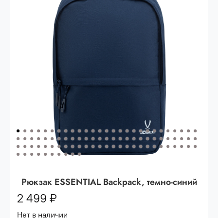
Опт 3
(33%)
- сумма всех заказов за 6 месяцев
80.000 рублей
Опт 2
(36%)
- сумма всех заказов за 6 месяцев
200.000 рублей.
Опт 1
(38%) -
сумма всех заказов за 6 месяцев -
400.000 рублей.
Рюкзак ESSENTIAL Backpack, темно-синий
2 499 ₽
Нет в наличии