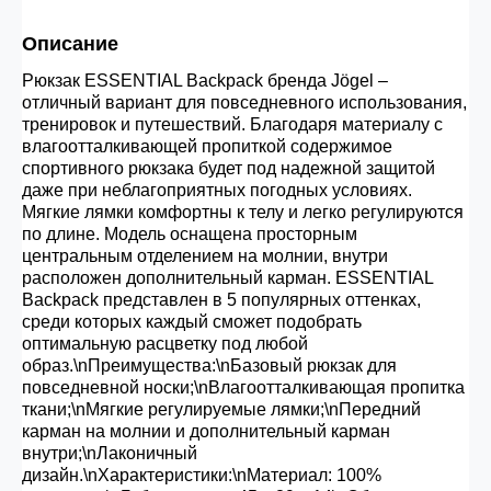
30.000 рублей.
Описание
Рюкзак ESSENTIAL Backpack бренда Jögel –
Опт 3
(33%)
- сумма всех заказов за 6 месяцев
отличный вариант для повседневного использования,
80.000 рублей
тренировок и путешествий. Благодаря материалу с
влагоотталкивающей пропиткой содержимое
спортивного рюкзака будет под надежной защитой
Опт 2
(36%)
- сумма всех заказов за 6 месяцев
даже при неблагоприятных погодных условиях.
200.000 рублей.
Мягкие лямки комфортны к телу и легко регулируются
по длине. Модель оснащена просторным
центральным отделением на молнии, внутри
расположен дополнительный карман. ESSENTIAL
Опт 1
(38%) -
сумма всех заказов за 6 месяцев -
Backpack представлен в 5 популярных оттенках,
400.000 рублей.
среди которых каждый сможет подобрать
оптимальную расцветку под любой
образ.\nПреимущества:\nБазовый рюкзак для
повседневной носки;\nВлагоотталкивающая пропитка
ткани;\nМягкие регулируемые лямки;\nПередний
карман на молнии и дополнительный карман
внутри;\nЛаконичный
дизайн.\nХарактеристики:\nМатериал: 100%