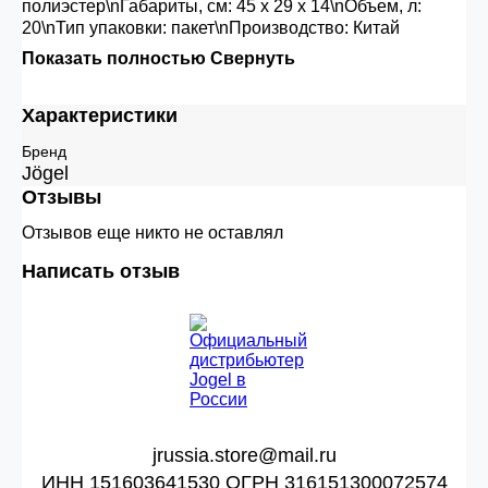
полиэстер\nГабариты, см: 45 х 29 х 14\nОбъем, л:
20\nТип упаковки: пакет\nПроизводство: Китай
Показать полностью
Свернуть
Характеристики
Бренд
Jögel
Отзывы
Отзывов еще никто не оставлял
Написать отзыв
jrussia.store@mail.ru
ИНН 151603641530 ОГРН 316151300072574