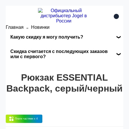
Главная
Новинки
Какую скидку я могу получить?
Накопительные скидки
Скидка считается с последующих заказов
или с первого?
Сумма скидки зависит от стоимости вашего
Скидка считается с первого заказа и
заказа, общая сумма заказа считается по
автоматически активизируется в корзине вашего
Рюкзак ESSENTIAL
розничной цене
заказа.
Backpack, серый/черный
Опт 5
(25%) -
сумма всех заказов за 6 месяцев -
25.000 рублей.
Плати частями
x 4
Опт 4
(30%) -
сумма всех заказов за 6 месяцев -