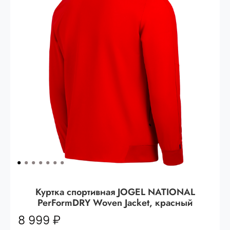
Опт 3
(33%)
- сумма всех заказов за 6 месяцев
80.000 рублей
Опт 2
(36%)
- сумма всех заказов за 6 месяцев
200.000 рублей.
Опт 1
(38%) -
сумма всех заказов за 6 месяцев -
400.000 рублей.
Куртка спортивная JOGEL NATIONAL
PerFormDRY Woven Jacket, красный
8 999 ₽