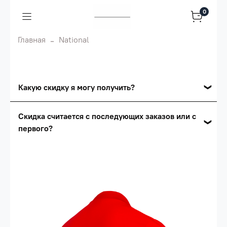
0
Главная
National
Какую скидку я могу получить?
Накопительные скидки
Скидка считается с последующих заказов или с
первого?
Сумма скидки зависит от стоимости вашего
заказа, общая сумма заказа считается по
Скидка считается с первого заказа и
розничной цене
автоматически активизируется в корзине вашего
заказа.
Опт 5
(25%) -
сумма всех заказов за 6 месяцев -
25.000 рублей.
Опт 4
(30%) -
сумма всех заказов за 6 месяцев -
30.000 рублей.