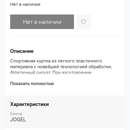
Нет в наличии
Нет в наличии
Описание
Спортивная куртка из легкого эластичного
материала с новейшей технологией обработки.
Атлетичный силуэт. При изготовлении
используется лазерная обработка деталей.
Показать полностью
Благодаря волокнам спандекса в составе ткани,
материал куртки хорошо тянется, при этом
обладает влагозащитными свойствами.
Лаконичный дизайн дополняется яркими
Характеристики
деталями.\nПреимущества:\nЛегкий и
эластичный, воздухопронецаемый
Бренд
материал;\nАтлетичный силуэт с анатомичным
JOGEL
кроем и новейшей технологией обработки