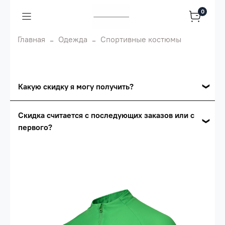
0
Главная
Одежда
Спортивные костюмы
Какую скидку я могу получить?
Накопительные скидки
Скидка считается с последующих заказов или с
первого?
Сумма скидки зависит от стоимости вашего
заказа, общая сумма заказа считается по
Скидка считается с первого заказа и
розничной цене
автоматически активизируется в корзине вашего
заказа.
Опт 5
(25%) -
сумма всех заказов за 6 месяцев -
25.000 рублей.
Опт 4
(30%) -
сумма всех заказов за 6 месяцев -
30.000 рублей.