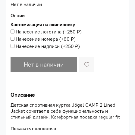
Нет в наличии
Опции
Кастомизация на экипировку
Нанесение логотипа
(+
250 ₽
)
Нанесение номера
(+
60 ₽
)
Нанесение надписи
(+
250 ₽
)
Нет в наличии
Описание
Детская спортивная куртка Jögel CAMP 2 Lined
Jacket сочетает в себе функциональность и
стильный дизайн. Комфортная посадка regular fit
оптимальна как для тренировок в прохладную
Показать полностью
погоду, так и для повседневной носки.\nМодель