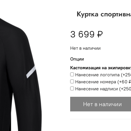
 -
сумма всех заказов за 6 месяцев - 30.000
Куртка спортивн
Опт 3
(33%)
- сумма всех заказов за 6 месяцев 80.000 рубл
пт 2
(36%)
- сумма всех заказов за 6 месяцев 200.000 рубле
3 699 ₽
т 1
(38%) -
сумма всех заказов за 6 месяцев - 400.000 рубл
Нет в наличии
Опции
Кастомизация на экипировк
Нанесение логотипа
(+
25
Нанесение номера
(+
60 
Нанесение надписи
(+
250
Нет в наличии