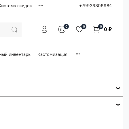
Система скидок
+79936306984
0
0
0
0 ₽
ный инвентарь
Кастомизация
ся по розничной цене
е вашего заказа.
ей.