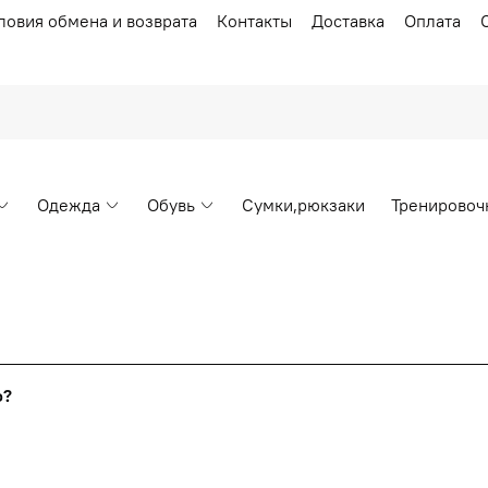
ловия обмена и возврата
Контакты
Доставка
Оплата
Одежда
Обувь
Сумки,рюкзаки
Тренировоч
Накопительные скидки
го?
т от стоимости вашего заказа, общая сумма заказа считает
я с первого заказа и автоматически активизируется в корзин
пт 5
(25%) -
сумма всех заказов за 6 месяцев - 25.000 рубл