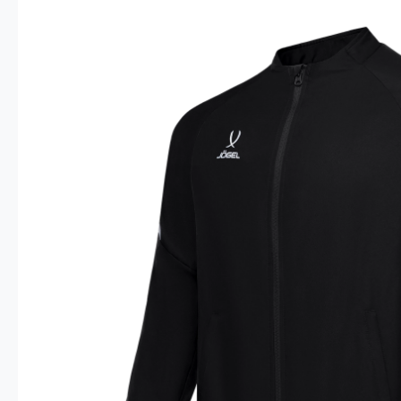
Опт 4
(30%)
О
Оп