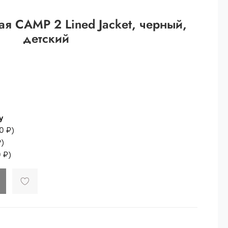
 рублей.
ая CAMP 2 Lined Jacket, черный,
ей
детский
й.
ей.
у
0 ₽
)
₽
)
 ₽
)