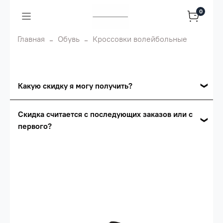
0
Главная
Обувь
Кроссовки волейбольные
Какую скидку я могу получить?
Накопительные скидки
Скидка считается с последующих заказов или с
первого?
Сумма скидки зависит от стоимости вашего
заказа, общая сумма заказа считается по
Скидка считается с первого заказа и
розничной цене
автоматически активизируется в корзине вашего
заказа.
Опт 5
(25%) -
сумма всех заказов за 6 месяцев -
25.000 рублей.
Опт 4
(30%) -
сумма всех заказов за 6 месяцев -
30.000 рублей.