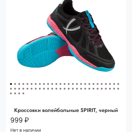
Опт 3
(33%)
- сумма всех заказов за 6 месяцев
80.000 рублей
Опт 2
(36%)
- сумма всех заказов за 6 месяцев
200.000 рублей.
Опт 1
(38%) -
сумма всех заказов за 6 месяцев -
400.000 рублей.
Кроссовки волейбольные SPIRIT, черный
999 ₽
Нет в наличии