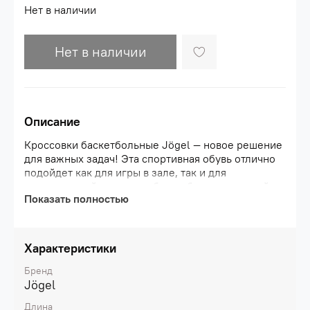
Нет в наличии
Нет в наличии
Описание
Кроссовки баскетбольные Jögel — новое решение
для важных задач! Эта спортивная обувь отлично
подойдет как для игры в зале, так и для
повседневной носки вне баскетбольных матчей.
Показать полностью
Вес модели и удобная колодка обеспечивают
идеальный комфорт. Подошва кроссовок для
баскетбола состоит из материала Phylon и
резиновой подметки — так достигаются лучшая
Характеристики
амортизация и отменное сцепление с
поверхностью пола. Боковые и задние детали
Бренд
кроссовка выполнены из полиуретана высокого
Jögel
качества, а дополнительная защита большого
Длина