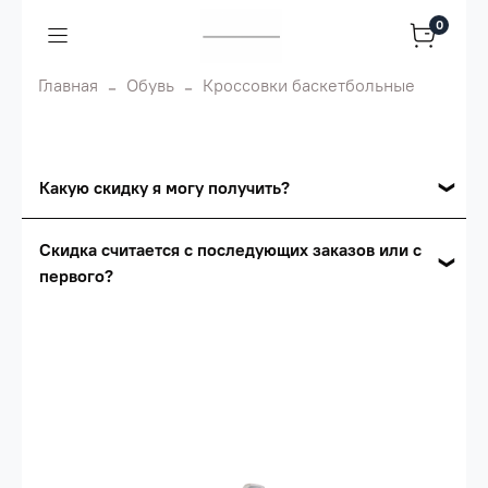
0
Главная
Обувь
Кроссовки баскетбольные
Какую скидку я могу получить?
Накопительные скидки
Скидка считается с последующих заказов или с
первого?
Сумма скидки зависит от стоимости вашего
заказа, общая сумма заказа считается по
Скидка считается с первого заказа и
розничной цене
автоматически активизируется в корзине вашего
заказа.
Опт 5
(25%) -
сумма всех заказов за 6 месяцев -
25.000 рублей.
Опт 4
(30%) -
сумма всех заказов за 6 месяцев -
30.000 рублей.