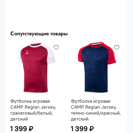
PerFormDRY\nатлетический крой\nпрочная
долговечная ткань\nхорошая
воздухопроницаемость\nлегкий
материал\nХарактеристики:\nСостав: 100%
полиэстер, Interlock 140 г\nЦвет: темно-синий/
синий/белый\nРазмер: XS\nСтрана производства:
Сопутствующие товары
Китай
Футболка игровая
Футболка игровая
CAMP Reglan Jersey,
CAMP Reglan Jersey,
гранатовый/белый,
темно-синий/красный,
детский
детский
1 399 ₽
1 399 ₽