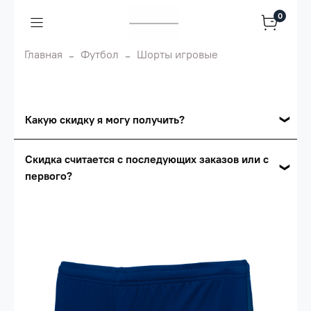
0
Главная
Футбол
Шорты игровые
Какую скидку я могу получить?
Накопительные скидки
Скидка считается с последующих заказов или с
первого?
Сумма скидки зависит от стоимости вашего
заказа, общая сумма заказа считается по
Скидка считается с первого заказа и
розничной цене
автоматически активизируется в корзине вашего
заказа.
Опт 5
(25%) -
сумма всех заказов за 6 месяцев -
25.000 рублей.
Опт 4
(30%) -
сумма всех заказов за 6 месяцев -
30.000 рублей.