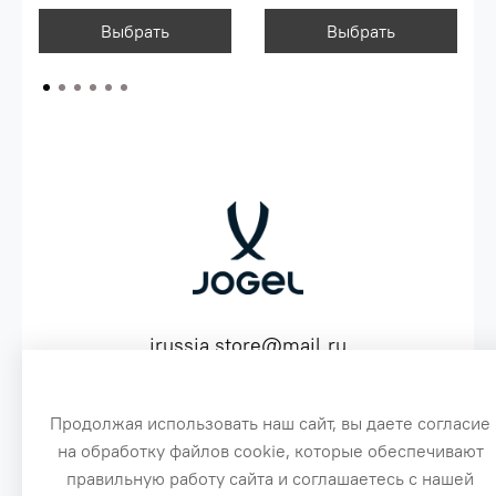
Выбрать
Выбрать
jrussia.store@mail.ru
ИНН 151603641530 ОГРН 316151300072574
Продолжая использовать наш сайт, вы даете согласие
на обработку файлов cookie, которые обеспечивают
3
правильную работу сайта и соглашаетесь с нашей