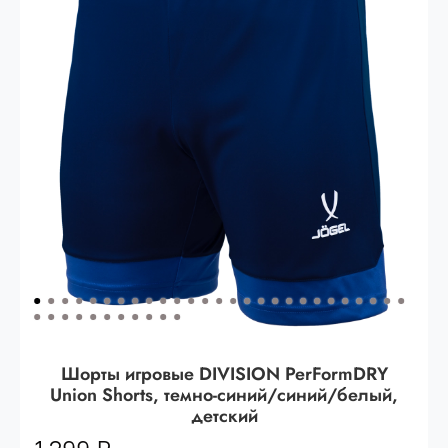
Опт 3
(33%)
- сумма всех заказов за 6 месяцев
80.000 рублей
Опт 2
(36%)
- сумма всех заказов за 6 месяцев
200.000 рублей.
Опт 1
(38%) -
сумма всех заказов за 6 месяцев -
400.000 рублей.
Шорты игровые DIVISION PerFormDRY
Union Shorts, темно-синий/синий/белый,
детский