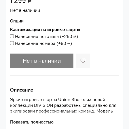
1 299 ₽
Нет в наличии
Опции
Кастомизация на игровые шорты
Нанесение логотипа
(+
250 ₽
)
Нанесение номера
(+
80 ₽
)
Нет в наличии
Описание
Яркие игровые шорты Union Shorts из новой
коллекции DIVISION разработаны специально для
экипировки профессиональных команд. Модель
выполнена из мягкого материала с применением
Показать полностью
технологии эффективного влагоотведения
PerFormDRY. Легкая ткань отличается высокой