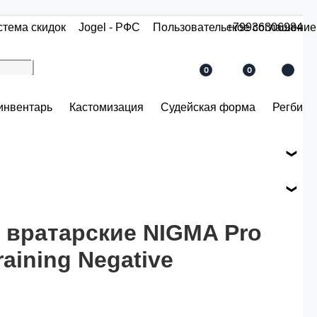
стема скидок
Jogel - РФС
Пользовательское соглашение
+79936306984
0
0
инвентарь
Кастомизация
Судейская форма
Регби
е вашего заказа.
ся по розничной цене
 вратарские NIGMA Pro
raining Negative
й.