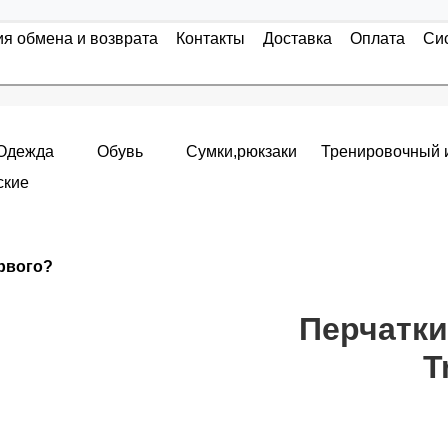
ия обмена и возврата
Контакты
Доставка
Оплата
Си
Одежда
Обувь
Сумки,рюкзаки
Тренировочный 
ские
Накопительные скидки
ервого?
я с первого заказа и автоматически активизируется в корзин
т от стоимости вашего заказа, общая сумма заказа считает
Перчатки
T
пт 5
(25%) -
сумма всех заказов за 6 месяцев - 25.000 рубле