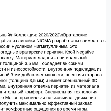
 рублей.
й
й.
ьный\nКоллекция: 2020/2022\nВратарские
egative из линейки NIGMA разработаны совместно с
оссии Русланом Нигматуллиным. Это
ей.
годные вратарские перчатки. Крой Negative
осадку. Материал ладони - оригинальный
or толщиной 3,5 мм - обладает высокими
сти и износостойкости. Внутренняя подкладка из
ной 3 мм добавляет мягкости, внешняя сторона
rior (толщина 3,5 мм) и имеет специальный 3D-
ми. Внутренняя отделка перчатки из материала
олнительный комфорт. Специальная технология
ee Motion практически не сковывает движения
 получить максимально эффективный захват.
рит комфортные ощущения во время игры.