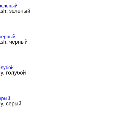
sh, зеленый
sh, черный
y, голубой
y, серый