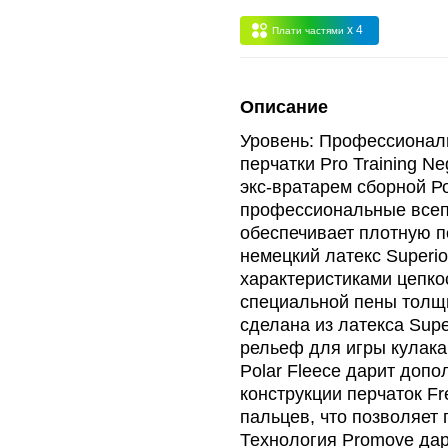
 -
сумма всех заказов за 6 месяцев - 30.000
x 4
Плати частями
Опт 3
(33%)
- сумма всех заказов за 6 месяцев 80.000 рубле
Описание
пт 2
(36%)
- сумма всех заказов за 6 месяцев 200.000 рубле
Уровень: Профессионал
перчатки Pro Training N
экс-вратарем сборной Р
т 1
(38%) -
сумма всех заказов за 6 месяцев - 400.000 рубл
профессиональные всепо
обеспечивает плотную п
немецкий латекс Superi
характеристиками цепко
специальной пены толщи
сделана из латекса Supe
рельеф для игры кулака
Polar Fleece дарит доп
конструкции перчаток Fr
пальцев, что позволяет
Технология Promove да