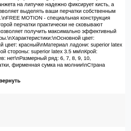
нжета на липучке надежно фиксирует кисть, а
зволяет выделять ваши перчатки собственным
.\nFREE MOTION - специальная конструкция
торой перчатки практически не сковывают
 позволяет получить максимально эффективный
ры.\nХарактеристики:\nОсновной цвет:
 цвет: красный\nМатериал ладони: superior latex
й стороны: superior latex 3.5 мм\nКрой:
: нет\nРазмерный ряд: 6, 7, 8, 9, 10,
атки, фирменная сумка на молнии\nСтрана
вернуть