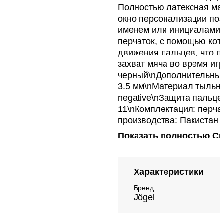
Полностью латексная ма
окно персонализации по
именем или инициалами
перчаток, с помощью ко
движения пальцев, что
захват мяча во время иг
черный\nДополнительный
3.5 мм\nМатериал тыльно
negative\nЗащита пальцев
11\nКомплектация: перч
производства: Пакистан
Показать полностью
С
Характеристики
Бренд
Jögel