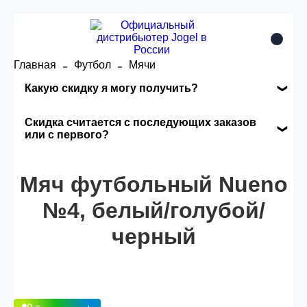
Главная
Футбол
Мячи
Какую скидку я могу получить?
Накопительные скидки
Скидка считается с последующих заказов
или с первого?
Сумма скидки зависит от стоимости вашего
Скидка считается с первого заказа и
заказа, общая сумма заказа считается по
Мяч футбольный Nueno
автоматически активизируется в корзине вашего
розничной цене
заказа.
№4, белый/голубой/
черный
Опт 5
(25%) -
сумма всех заказов за 6 месяцев -
25.000 рублей.
Опт 4
(30%) -
сумма всех заказов за 6 месяцев -