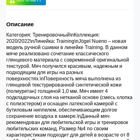
Плати частями
x 4
30.000 рублей.
Описание
Опт 3
(33%)
- сумма всех заказов за 6 месяцев
80.000 рублей
Категория: Тренировочный\nКоллекция:
2020/2022\nЛинейка: Training\nJögel Nueno – новая
модель ручной сшивки в линейке Training. В данном
Опт 2
(36%)
- сумма всех заказов за 6 месяцев
мяче реализовано сочетание классического
глянцевого материала с современной оригинальной
200.000 рублей.
текстурой. Мяч получился красивым, надежным и
подходящим для игры на разных
поверхностях.\nПоверхность мяча выполнена из
Опт 1
(38%) -
сумма всех заказов за 6 месяцев -
глянцевой текстурированной синтетической кожи
400.000 рублей.
(полиуретан) толщиной 1,0 мм. Мяч имеет 4
подкладочных слоя на нетканой основе (смесь хлопка
с полиэстером) и оснащен латексной камерой с
бутиловым ниппелем, обеспечивающим долгое
сохранение воздуха в камере.\nДанный мяч
рекомендован для любительской игры и тренировок
любительских команд. Размер №4 по своим
характеристикам подходит для детей в возрасте от 8