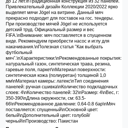
до 12 лет.\nТрадиционная конструкция из 32 панелей.
Привлекательный дизайн Коллекции 2020/2022 ярко
выделяет мячи Jögel на витрине. Данный мяч
прекрасно подходит для поставок на гос. тендеры.
При производстве мячей Jögel не используется
детский труд. Официальный размер и вес
FIFA.\nВнимание: мяч поставляется в спущенном
виде. Рекомендуем приобрести насос и иглу для
накачивания.\nПолезная статья "Как выбрать
футбольный
мяч".\nХарактеристики:\nРекомендованные покрытия:
натуральный газон, синтетическая трава, резина,
гаревые поля, паркет\nМатериал поверхности:
синтетическая кожа (полиуретан) толщиной 1,0
мм\nМатериал камеры: латекс\nТип соединения
панелей: ручная сшивка\nКоличество подкладочных
слоев: 4\nКоличество панелей: 32\nРазмер: 4\nВес, г:
350-390\nДлина окружности, см: 63.5-
66\nРекомендованное давление: 0.64-0.8 бар\nМяч
поставляется: спущенный\nОсновной цвет:
белый\nДополнительный цвет: голубой/
черный\nПроизводство: Пакистан