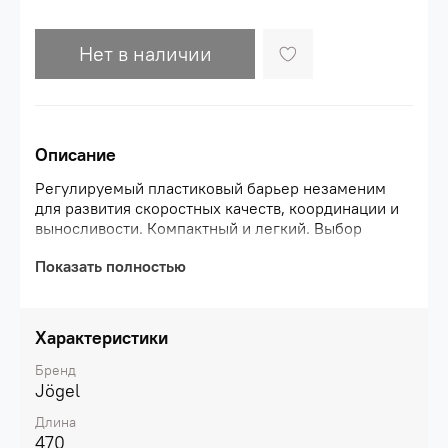
Нет в наличии
Описание
Регулируемый пластиковый барьер незаменим
для развития скоростных качеств, координации и
выносливости. Компактный и легкий. Выбор
высоты происходит с помощью надежного
Показать полностью
поворотного механизма. Регулировка на уровне 5,
15 и 30
сантиметров.\nПреимущества:\nРегулируется по
высоте;\nПоворотный механизм;\nЛегкая и
Характеристики
компактная модель;\nЯркая
расцветка.\nХарактеристики:\nМатериал:
Бренд
поливинилхлорид\nЦвет: ярко-зеленый\nВес, г:
Jögel
420\nГабариты, см: 47 х 8 х 31
Длина
470