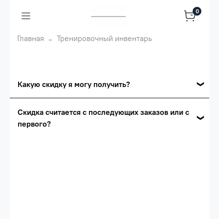
0
Главная
Тренировочный инвентарь
Какую скидку я могу получить?
Накопительные скидки
Скидка считается с последующих заказов или с
первого?
Сумма скидки зависит от стоимости вашего
заказа, общая сумма заказа считается по
Скидка считается с первого заказа и
розничной цене
автоматически активизируется в корзине вашего
заказа.
Опт 5
(25%) -
сумма всех заказов за 6 месяцев -
25.000 рублей.
Опт 4
(30%) -
сумма всех заказов за 6 месяцев -
30.000 рублей.