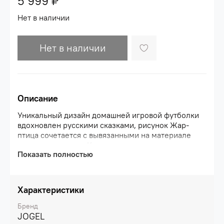
5 999 ₽
Нет в наличии
Нет в наличии
Описание
Уникальный дизайн домашней игровой футболки
вдохновлен русскими сказками, рисунок Жар-
птица сочетается с вывязанными на материале
языками пламени. Контрастные детали делают
Показать полностью
дизайн футболки еще более эффектным и
уникальным. Футболка выполнена из материала с
применением технологии эффективного
влагоотведения PerFormDRY. Легкая ткань
Характеристики
отличается высокой прочностью и хорошей
воздухопроницаемостью, устойчива к
Бренд
деформациям, выдерживает долгую
JOGEL