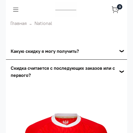
0
Главная
National
Какую скидку я могу получить?
Накопительные скидки
Скидка считается с последующих заказов или с
первого?
Сумма скидки зависит от стоимости вашего
заказа, общая сумма заказа считается по
Скидка считается с первого заказа и
розничной цене
автоматически активизируется в корзине вашего
заказа.
Опт 5
(25%) -
сумма всех заказов за 6 месяцев -
25.000 рублей.
Опт 4
(30%) -
сумма всех заказов за 6 месяцев -
30.000 рублей.