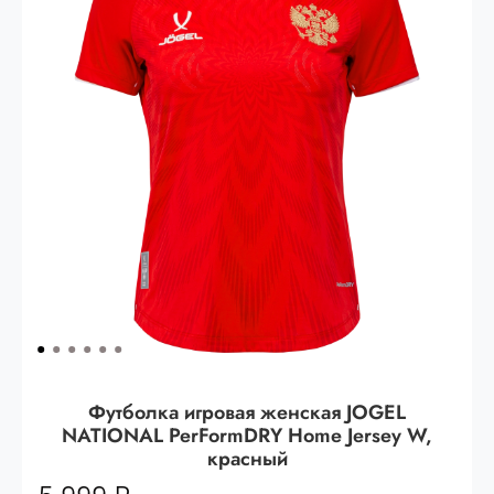
Опт 3
(33%)
- сумма всех заказов за 6 месяцев
80.000 рублей
Опт 2
(36%)
- сумма всех заказов за 6 месяцев
200.000 рублей.
Опт 1
(38%) -
сумма всех заказов за 6 месяцев -
400.000 рублей.
Футболка игровая женская JOGEL
NATIONAL PerFormDRY Home Jersey W,
красный