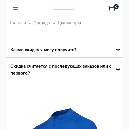
0
Главная
Одежда
Джемперы
Какую скидку я могу получить?
Накопительные скидки
Скидка считается с последующих заказов или с
первого?
Сумма скидки зависит от стоимости вашего
заказа, общая сумма заказа считается по
Скидка считается с первого заказа и
розничной цене
автоматически активизируется в корзине вашего
заказа.
Опт 5
(25%) -
сумма всех заказов за 6 месяцев -
25.000 рублей.
Опт 4
(30%) -
сумма всех заказов за 6 месяцев -
30.000 рублей.