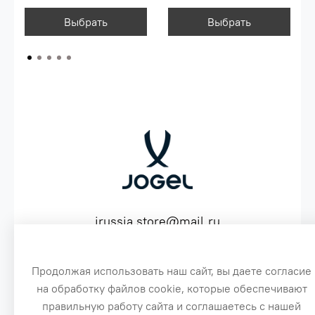
Выбрать
Выбрать
jrussia.store@mail.ru
ИНН 151603641530 ОГРН 316151300072574
Продолжая использовать наш сайт, вы даете согласие
на обработку файлов cookie, которые обеспечивают
3
правильную работу сайта и соглашаетесь с нашей