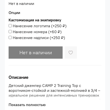
Нет в наличии
Опции
Кастомизация на экипировку
Нанесение логотипа
(+
250 ₽
)
Нанесение номера
(+
60 ₽
)
Нанесение надписи
(+
250 ₽
)
Нет в наличии
Описание
Детский джемпер CAMP 2 Training Top с
воротником-стойкой и застежкой-молнией в 3/4 –
идеальное решение для интенсивных тренировок
и активного отдыха. Изделие выполнено из легкой
Показать полностью
и мягкой на ощупь ткани. Техника плетения