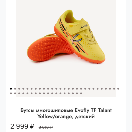
Опт 3
(33%)
- сумма всех заказов за 6 месяцев
80.000 рублей
Опт 2
(36%)
- сумма всех заказов за 6 месяцев
200.000 рублей.
Опт 1
(38%) -
сумма всех заказов за 6 месяцев -
400.000 рублей.
Бутсы многошиповые Evofly TF Talant
Yellow/orange, детский
2 999 ₽
3 010 ₽