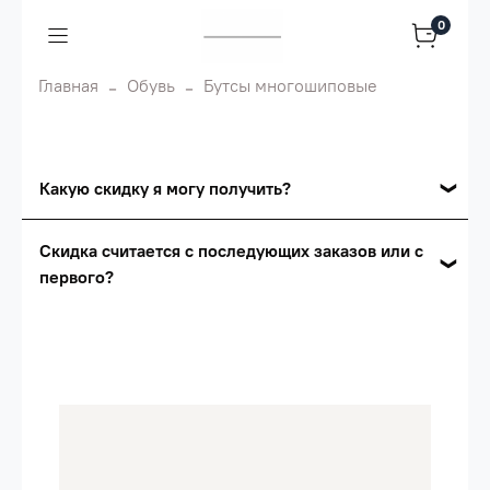
0
Главная
Обувь
Бутсы многошиповые
Какую скидку я могу получить?
Накопительные скидки
Скидка считается с последующих заказов или с
первого?
Сумма скидки зависит от стоимости вашего
заказа, общая сумма заказа считается по
Скидка считается с первого заказа и
розничной цене
автоматически активизируется в корзине вашего
заказа.
Опт 5
(25%) -
сумма всех заказов за 6 месяцев -
25.000 рублей.
Опт 4
(30%) -
сумма всех заказов за 6 месяцев -
30.000 рублей.