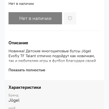
Нет в наличии
Нет в наличии
Описание
Новинка! Детские многошиповые бутсы Jögel
Evofly TF Talant отлично подойдут как новичкам,
так и любителям игры в футбол благодаря своей
комфортной посадке за счет удобной
Показать полностью
анатомической колодки и быстрой фиксации
стопы при помощи липучки. Минималистичная
конструкция из высококачественного мягкого
материала (ПУ) позволяет спортсмену набирать
Характеристики
необходимую скорость во время движения.
Уникальная раскладка шипов (OPTITraction) на
Бренд
резиновой подметке с повышенной
Jögel
износостойкостью отвечает за улучшенное
uuid