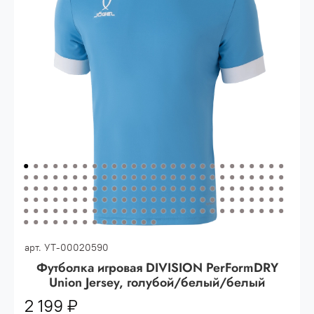
Опт 3
(33%)
- сумма всех заказов за 6 месяцев
80.000 рублей
Опт 2
(36%)
- сумма всех заказов за 6 месяцев
200.000 рублей.
Опт 1
(38%) -
сумма всех заказов за 6 месяцев -
400.000 рублей.
арт.
УТ-00020590
Футболка игровая DIVISION PerFormDRY
Union Jersey, голубой/белый/белый
2 199 ₽