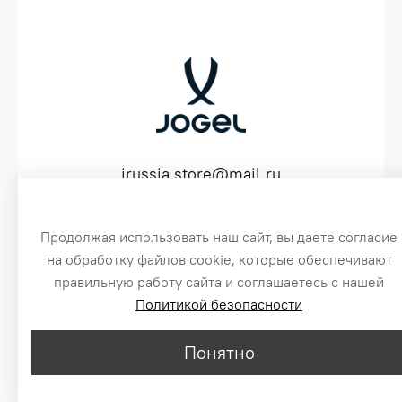
jrussia.store@mail.ru
ИНН 151603641530 ОГРН 316151300072574
Продолжая использовать наш сайт, вы даете согласие
на обработку файлов cookie, которые обеспечивают
3
правильную работу сайта и соглашаетесь с нашей
Политикой безопасности
Сайт создан специально по заказу, для оптовых продаж бренда Jogel
1
Цены, указанные на сайте, не являются публичной офертой.
© 2016-2026
Понятно
2
MAX