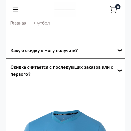
0
Главная
Футбол
Какую скидку я могу получить?
Накопительные скидки
Скидка считается с последующих заказов или с
первого?
Сумма скидки зависит от стоимости вашего
заказа, общая сумма заказа считается по
Скидка считается с первого заказа и
розничной цене
автоматически активизируется в корзине вашего
заказа.
Опт 5
(25%) -
сумма всех заказов за 6 месяцев -
25.000 рублей.
Опт 4
(30%) -
сумма всех заказов за 6 месяцев -
30.000 рублей.