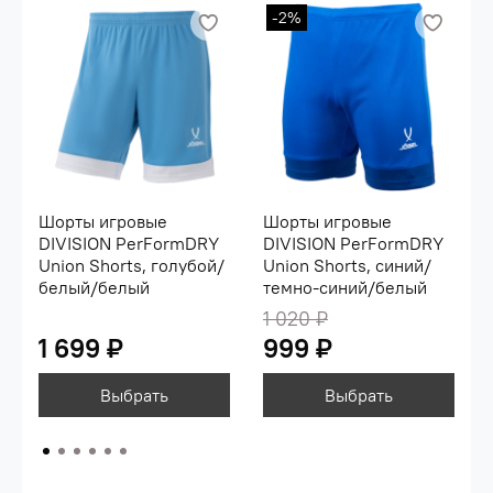
влагоотведение\nвысокая скорость
-2%
высыхания\nлегкий
материал\nХарактеристики:\nСостав: 100%
полиэстер, Interlock 140 г\nЦвет: голубой/белый/
белый\nРазмер: YS, YM, YL, XS, S, M, L, XL,
XXL\nСтрана производства: Китай
Шорты игровые
Шорты игровые
DIVISION PerFormDRY
DIVISION PerFormDRY
Union Shorts, голубой/
Union Shorts, синий/
белый/белый
темно-синий/белый
1 020 ₽
1 699 ₽
999 ₽
Выбрать
Выбрать