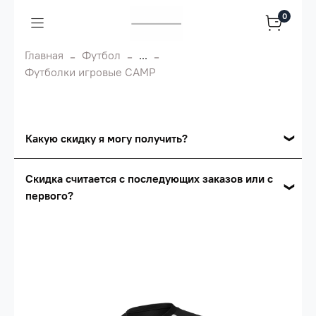
0
Главная
Футбол
...
Футболки игровые CAMP
Какую скидку я могу получить?
Накопительные скидки
Скидка считается с последующих заказов или с
первого?
Сумма скидки зависит от стоимости вашего
заказа, общая сумма заказа считается по
Скидка считается с первого заказа и
розничной цене
автоматически активизируется в корзине вашего
заказа.
Опт 5
(25%) -
сумма всех заказов за 6 месяцев -
25.000 рублей.
Опт 4
(30%) -
сумма всех заказов за 6 месяцев -