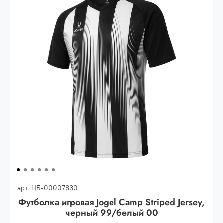
30.000 рублей.
Опт 3
(33%)
- сумма всех заказов за 6 месяцев
80.000 рублей
Опт 2
(36%)
- сумма всех заказов за 6 месяцев
200.000 рублей.
Опт 1
(38%) -
сумма всех заказов за 6 месяцев -
400.000 рублей.
арт.
ЦБ-00007830
Футболка игровая Jogel Camp Striped Jersey,
черный 99/белый 00